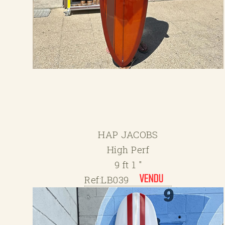
HAP JACOBS
High Perf
9 ft 1 "
Ref:LB039