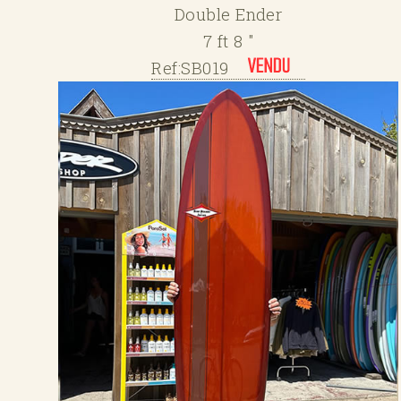
Double Ender
7 ft 8 "
Ref:SB019